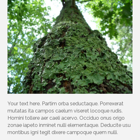
Your text here. Partim orba seductaque. Porrexerat
mutatas ita campos caelum viseret locoque rudis.
Homini tollere aer caeli acervo. Occiduo onus origo
zonae iapeto inminet nulli elementaque. Deducite usu
montibus igni tegit dixere campoque quem nulli.